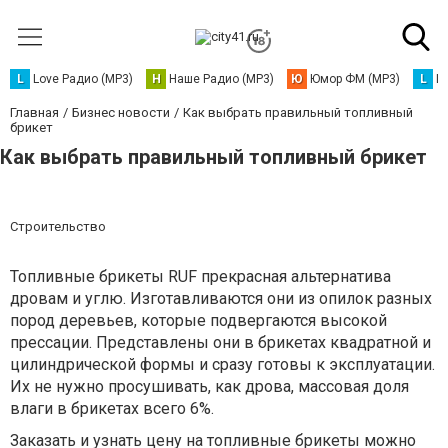
L
Love Радио (MP3)
Н
Наше Радио (MP3)
Ю
Юмор ФМ (MP3)
L
L
Главная
Бизнес новости
Как выбрать правильный топливный
брикет
Как выбрать правильный топливный брикет
Строительство
Топливные брикеты RUF прекрасная альтернатива
дровам и углю. Изготавливаются они из опилок разных
пород деревьев, которые подвергаются высокой
прессации. Представлены они в брикетах квадратной и
цилиндрической формы и сразу готовы к эксплуатации.
Их не нужно просушивать, как дрова, массовая доля
влаги в брикетах всего 6%.
Заказать и узнать
цену на топливные брикеты
можно