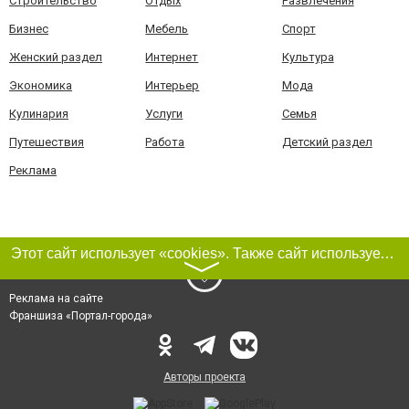
Строительство
Отдых
Развлечения
Бизнес
Мебель
Спорт
Женский раздел
Интернет
Культура
Экономика
Интерьер
Мода
Кулинария
Услуги
Семья
Путешествия
Работа
Детский раздел
Реклама
Этот сайт использует «cookies». Также сайт использует интернет-сервис для сбора технических данных касательно посетителей с целью получения маркетинговой и статистической информации. Условия обработки данных посетителей сайта см.
〉
Реклама на сайте
Франшиза «Портал-города»
Авторы проекта