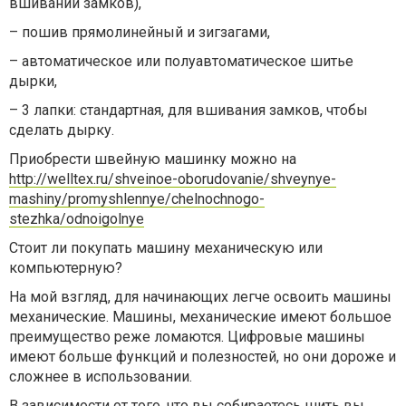
вшивании замков),
– пошив прямолинейный и зигзагами,
– автоматическое или полуавтоматическое шитье
дырки,
– 3 лапки: стандартная, для вшивания замков, чтобы
сделать дырку.
Приобрести швейную машинку можно на
http://welltex.ru/shveinoe-oborudovanie/shveynye-
mashiny/promyshlennye/chelnochnogo-
stezhka/odnoigolnye
Стоит ли покупать машину механическую или
компьютерную?
На мой взгляд, для начинающих легче освоить машины
механические. Машины, механические имеют большое
преимущество реже ломаются. Цифровые машины
имеют больше функций и полезностей, но они дороже и
сложнее в использовании.
В зависимости от того, что вы собираетесь шить вы