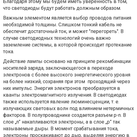
Благодаря этому мы будем иметь уверенность в том,
что светодиоды будут работать должным образом.
Важным элементом является выбор проводов питания
необходимой толщины. Слишком тонкий кабель не
обеспечит достаточный ток, и может "перегореть". В
случае светодиодных технологий очень важно
заземление системы, в которой происходит протекание
тока.
Действие лампы основано на принципе рекомбинации
носителей заряда, заключающегося в переходе
электронов с более высокого энергетического уровня
на более низкий, сохраняя при этом проходящий через
них импульс. Энергия электронов преобразуется в
кванты электромагнитного излучения. В светодиодах
также используется явление люминесценции, т. е.
излучающих световых волн под влиянием нетермичных
факторов. В полупроводнике создается разъем p-n. В
слое „n” накапливаются электроны, а в слое „p” так
называемые дыры. В момент срабатывания тока,
электроны проскакивают до дыр, выделяя энергию в