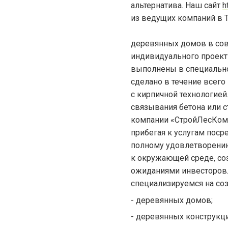
альтернатива. Наш сайт
h
из ведущих компаний в 
Все 
деревянных домов в сов
индивидуального проекти
выполнены в специально
сделано в течение всего
с кирпичной технологией
связывания бетона ил
компании «СтройЛесКомп
прибегая к услугам пос
полному удовлетворени
к окружающей среде, со
ожиданиями инвесторов.
специализируемся на соз
- деревянных домов;
- деревянных конструкци