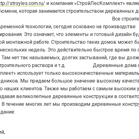
ttp://stroyles.com.ru/
и компания «СтройЛесКомплект» являе
Тюмени, которая занимается строительством деревянных д
строительст
ременной технологии, сегодня основано на производстве
рования. Это означает, что элементы и готовый дизайн бу
й монтажной работе. Строительство таких домов может б
 нескольких недель. Это действительно быстрое время по
. Там нет так называемых, долгих застываний, где вы до
и строительного раствора и т.д. Деревянные дома 
лект» использует только высококачественные материалы
редников. Мы придаем большое значение высокому качеств
ю наших клиентов. Также мы работаем с самым высоким
здавая великолепные деревянные конструкции в соответс
 В течение многих лет мы производим деревянные констр
дание:
й,