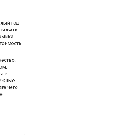
глый год
твовать
домики
стоимость
ество,
ом,
ы в
дежные
те чего
ие