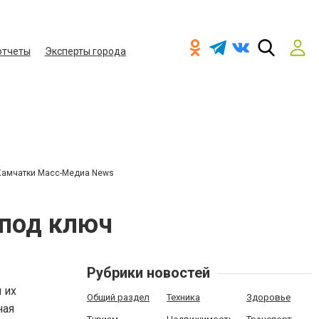
отчеты
Эксперты города
Камчатки Масс-Медиа News
 под ключ
Рубрики новостей
 их
Общий раздел
Техника
Здоровье
ная