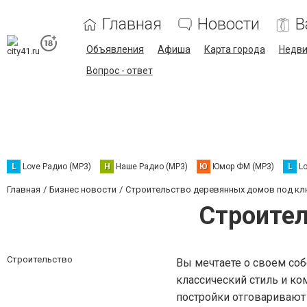
Главная
Новости
В
Объявления
Афиша
Карта города
Недв
Вопрос - ответ
L
Love Радио (MP3)
Н
Наше Радио (MP3)
Ю
Юмор ФМ (MP3)
L
L
Главная
Бизнес новости
Строительство деревянных домов под к
Строител
Строительство
Вы мечтаете о своем со
классический стиль и ко
постройки отговаривают в