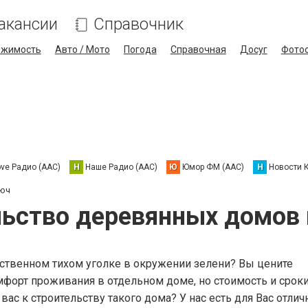
акансии
Справочник
ижимость
Авто / Мото
Погода
Справочная
Досуг
Фото
ove Радио (AAC)
Н
Наше Радио (AAC)
Ю
Юмор ФМ (AAC)
Н
Новости 
люч
ьство деревянных домов
бственном тихом уголке в окружении зелени? Вы цените
мфорт проживания в отдельном доме, но стоимость и сроки
ас к строительству такого дома? У нас есть для Вас отлич