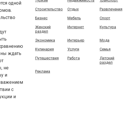
Туризм
Недвижимость
Транспорт
тся одной
Строительство
Отдых
Развлечения
омов.
во
Бизнес
Мебель
Спорт
Женский
Интернет
Культура
дут
раздел
ыть
Экономика
Интерьер
Мода
 сравнению
Кулинария
Услуги
Семья
лжны ждать
Путешествия
Работа
Детский
от
раздел
, не
Реклама
у и
 уважением
твии с
укции и