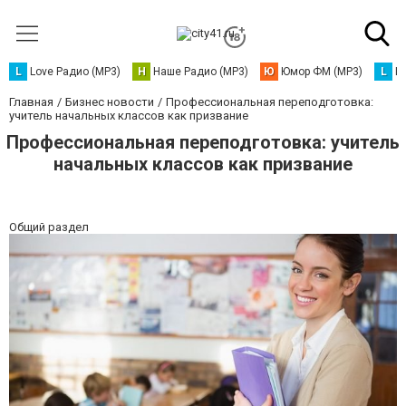
L
Love Радио (MP3)
Н
Наше Радио (MP3)
Ю
Юмор ФМ (MP3)
L
L
Главная
Бизнес новости
Профессиональная переподготовка:
учитель начальных классов как призвание
Профессиональная переподготовка: учитель
начальных классов как призвание
Общий раздел