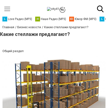
L
Love Радио (MP3)
Н
Наше Радио (MP3)
Ю
Юмор ФМ (MP3)
L
L
Главная
Бизнес новости
Какие стеллажи предлагают?
Какие стеллажи предлагают?
Общий раздел