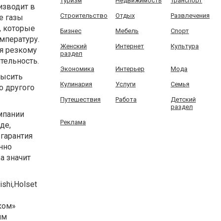
Туризм
Недвижимость
Транспорт
изводит в
Строительство
Отдых
Развлечения
е газы
, которые
Бизнес
Мебель
Спорт
мпературу.
Женский
Интернет
Культура
ся резкому
раздел
тельность.
Экономика
Интерьер
Мода
высить
Кулинария
Услуги
Семья
о другого
Путешествия
Работа
Детский
раздел
мпании
Реклама
де,
гарантия
нно
а значит
shi,Holset
ком»
им