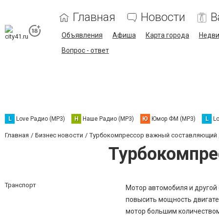
Главная
Новости
В
Объявления
Афиша
Карта города
Недв
Вопрос - ответ
L
Love Радио (MP3)
Н
Наше Радио (MP3)
Ю
Юмор ФМ (MP3)
L
L
Главная
Бизнес новости
Турбокомпрессор важный составляющий 
Турбокомпре
Транспорт
Мотор автомобиля и другой 
повысить мощность двигате
мотор большим количеством 