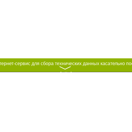
〉
к нам :
рование материалов без получения предварительного согласия city41.ru пр
сте обязательной ссылки на city41.ru - Сайт города Петропавловск-Камчатск
льно размещение прямой, открытой для поисковых систем гиперссылки на ц
абзаца в тексте или в качестве источника. Нарушение исключительных прав 
ками "Новости компаний", "Промо", "Партнерский материал", "Партнерский сп