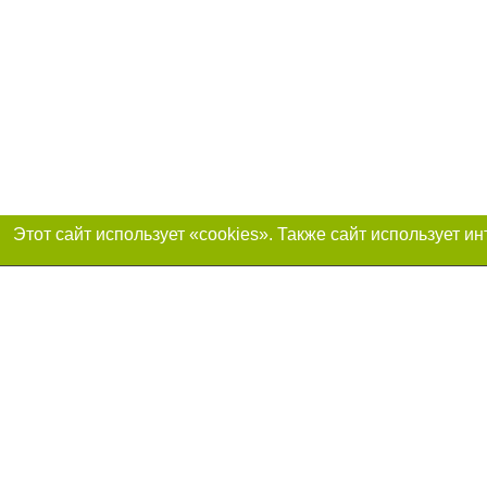
Присоединяйтесь 
Реклама на сайте
Франшиза «Портал-города»
Авторы проекта
support@portal-goroda.ru
Допускается цити
размещения в тек
изданий обязате
не ниже второго 
закону.
Материалы с плаш