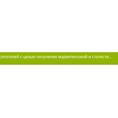
Этот сайт использует «cookies». Также сайт использует интернет-сервис для сбора технических данных касательно посетителей с целью получения маркетинговой и статистической информации. Условия обработки данных посетителей сайта см.
и условии
ий. Для интернет-
итируемые статьи
преследуется по
ецпроект",