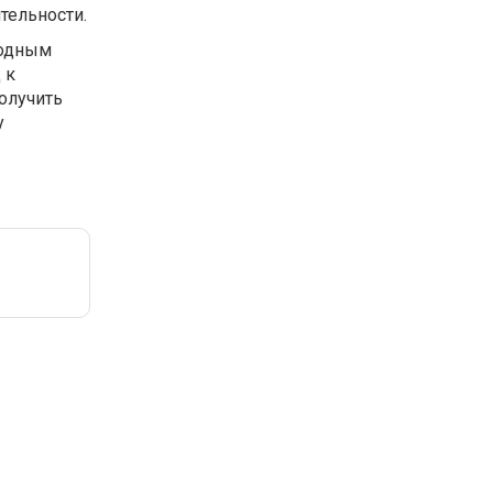
тельности.
годным
 к
олучить
у