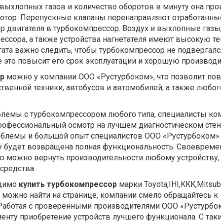
т выхлопных газов и количество оборотов в минуту она про
мотор. Перепускные клапаны перенаправляют отработанны
р двигателя в турбокомпрессор. Воздух и выхлопные газы
ессора, а также устройства нагнетателя имеют высокую те
гата важно следить, чтобы турбокомпрессор не подвергал
ё это повысит его срок эксплуатации и хорошую производи
р
можно у компании ООО «Рустурбоком», что позволит по
твенной техники, автобусов и автомобилей, а также любог
облемы с турбокомпрессором любого типа, специалисты ко
Профессиональный осмотр на лучшем диагностическом стен
облемы и большой опыт специалистов ООО «Рустурбоком» 
ту будет возвращена полная функциональность. Своевреме
 можно вернуть производительности любому устройству, 
средства.
одимо
купить турбокомпрессор
марки Toyota,IHI,KKK,Mitsubi
х можно найти на странице, компании смело обращайтесь к
Работая с проверенными производителями ООО «Рустурбо
енту приобретение устройств лучшего функционала. С так