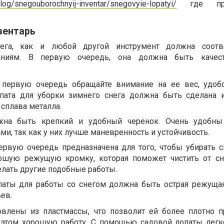
alog/snegouborochnyij-inventar/snegovyie-lopatyi/
где пред
вентарь
ега, как и любой другой инструмент должна соотве
аниям. В первую очередь, она должна быть качес
 первую очередь обращайте внимание на ее вес, удобс
пата для уборки зимнего снега должна быть сделана 
 сплава металла.
жна быть крепкий и удобный черенок. Очень удобны
и, так как у них лучше маневренность и устойчивость.
ервую очередь предназначена для того, чтобы убирать сн
ошую режущую кромку, которая поможет чистить от с
елать другие подобные работы.
паты для работы со снегом должна быть острая режуща
ев.
овлены из пластмассы, что позволит ей более плотно п
и этом хорошую работу. С помощью садовой лопаты легк