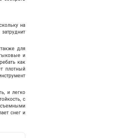
скольку на
 затруднит
 также для
штыковые и
ребать как
ет плотный
инструмент
ь, и легко
ойкость, с
о съемными
ает снег и