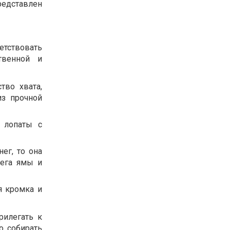
ставлен
тствовать
твенной и
тво хвата,
из прочной
 лопаты с
ег, то она
нега ямы и
я кромка и
рилегать к
о собирать