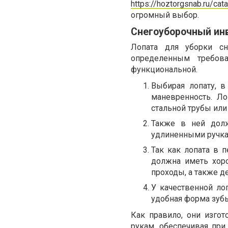
https://hoztorgsnab.ru/cat
огромный выбор.
Снегоуборочный ин
Лопата для уборки сн
определенным требов
функциональной.
Выбирая лопату, в
маневренность. Ло
стальной трубы или
Также в ней дол
удлиненными ручкам
Так как лопата в п
должна иметь хор
проходы, а также д
У качественной ло
удобная форма зубь
Как правило, они изгот
рукам, обеспечивая пр