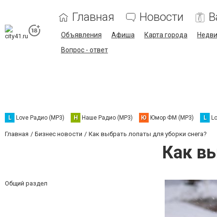
Главная
Новости
В
Объявления
Афиша
Карта города
Недв
Вопрос - ответ
L
Love Радио (MP3)
Н
Наше Радио (MP3)
Ю
Юмор ФМ (MP3)
L
L
Главная
Бизнес новости
Как выбрать лопаты для уборки снега?
Как вы
Общий раздел