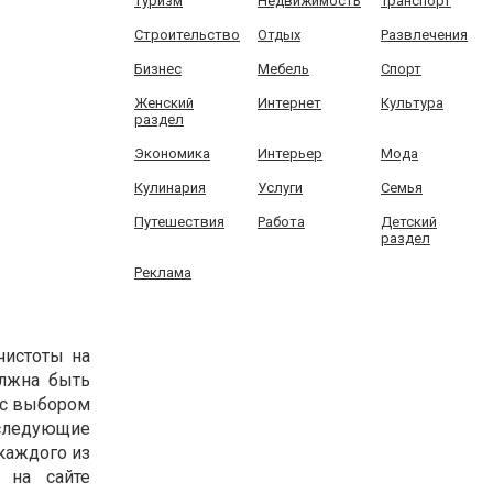
Туризм
Недвижимость
Транспорт
Строительство
Отдых
Развлечения
Бизнес
Мебель
Спорт
Женский
Интернет
Культура
раздел
Экономика
Интерьер
Мода
Кулинария
Услуги
Семья
Путешествия
Работа
Детский
раздел
Реклама
чистоты на
олжна быть
 с выбором
 следующие
каждого из
 на сайте