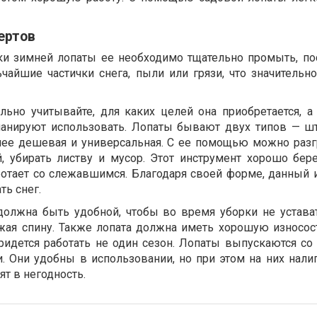
ертов
ки зимней лопаты ее необходимо тщательно промыть, по
чайшие частички снега, пыли или грязи, что значительно
ельно учитывайте, для каких целей она приобретается, а
планируют использовать. Лопаты бывают двух типов — 
лее дешевая и универсальная. С ее помощью можно разг
ой, убирать листву и мусор. Этот инструмент хорошо бер
ботает со слежавшимся. Благодаря своей форме, данный 
ть снег.
олжна быть удобной, чтобы во время уборки не устават
ужая спину. Также лопата должна иметь хорошую износост
 придется работать не один сезон. Лопаты выпускаются с
 Они удобны в использовании, но при этом на них налип
ят в негодность.