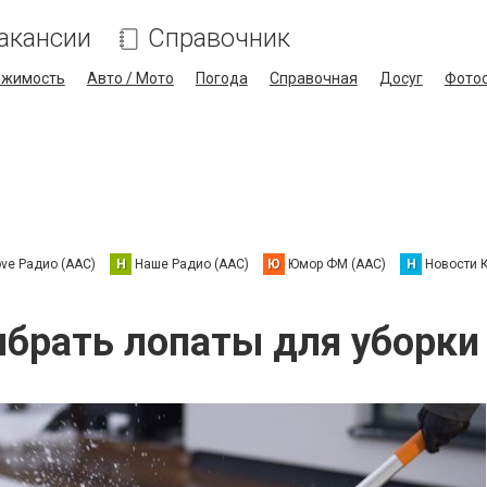
акансии
Справочник
ижимость
Авто / Мото
Погода
Справочная
Досуг
Фото
ove Радио (AAC)
Н
Наше Радио (AAC)
Ю
Юмор ФМ (AAC)
Н
Новости 
брать лопаты для уборки