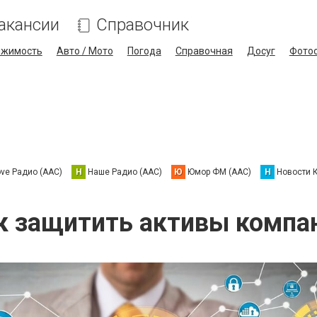
акансии
Справочник
ижимость
Авто / Мото
Погода
Справочная
Досуг
Фото
ove Радио (AAC)
Н
Наше Радио (AAC)
Ю
Юмор ФМ (AAC)
Н
Новости 
к защитить активы компа