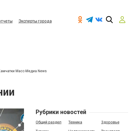
отчеты
Эксперты города
Камчатки Масс-Медиа News
нии
Рубрики новостей
Общий раздел
Техника
Здоровье