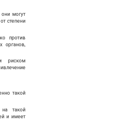
 они могут
от степени
ко против
х органов,
м риском
ивлечение
енно такой
 на такой
ей и имеет