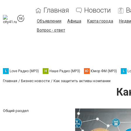
Главная
Новости
В
Объявления
Афиша
Карта города
Недв
Вопрос - ответ
L
Love Радио (MP3)
Н
Наше Радио (MP3)
Ю
Юмор ФМ (MP3)
L
L
Главная
Бизнес новости
Как защитить активы компании
Ка
Общий раздел