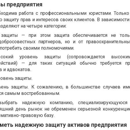
вы предприятия
бходима работа с профессиональными юристами. Только
защиту прав и интересов своих клиентов. В зависимости 
азделяют на четыре категории:
 защиты — при этом защита обеспечивается не толь
обросовестных партнеров, но и от правоохранительны
употребить своими полномочиями.
ысокий уровень защиты (сопровождается высоки
йствий) — для таких ситуаций обычно требуется пр
 и адвокатов.
овень защиты.
ень защиты. К сожалению, в большинстве случаев им
ся самым востребованным.
ыбрать надежную компанию, специализирующуюся
дняшний день рынок не обременен серьезной конкуренци
рмативно-правовую базу.
иметь надежную защиту активов предприятия