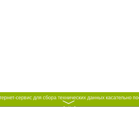
〉
к нам :