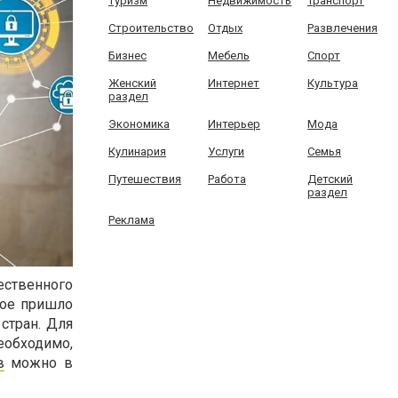
Туризм
Недвижимость
Транспорт
Строительство
Отдых
Развлечения
Бизнес
Мебель
Спорт
Женский
Интернет
Культура
раздел
Экономика
Интерьер
Мода
Кулинария
Услуги
Семья
Путешествия
Работа
Детский
раздел
Реклама
ственного
рое пришло
стран. Для
еобходимо,
в
можно в