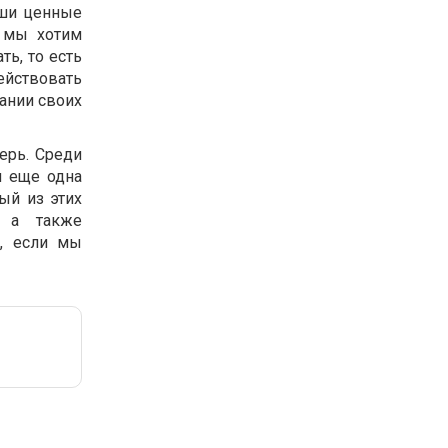
аши ценные
и мы хотим
ь, то есть
действовать
ании своих
ерь. Среди
и еще одна
ый из этих
, а также
й, если мы