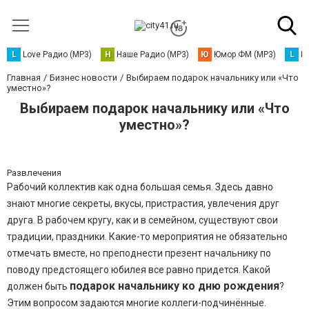
L
Love Радио (MP3)
Н
Наше Радио (MP3)
Ю
Юмор ФМ (MP3)
L
L
Главная
Бизнес новости
Выбираем подарок начальнику или «Что
уместно»?
Выбираем подарок начальнику или «Что
уместно»?
Развлечения
Рабочий коллектив как одна большая семья. Здесь давно
знают многие секреты, вкусы, пристрастия, увлечения друг
друга. В рабочем кругу, как и в семейном, существуют свои
традиции, праздники. Какие-то мероприятия не обязательно
отмечать вместе, но преподнести презент начальнику по
поводу предстоящего юбилея все равно придется. Какой
подарок начальнику ко дню рождения
должен быть
?
Этим вопросом задаются многие коллеги-подчинённые.