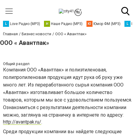
L
Love Радио (MP3)
Н
Наше Радио (MP3)
Ю
Юмор ФМ (MP3)
L
L
Главная
Бизнес новости
ООО « Авантпак»
ООО « Авантпак»
Общий раздел
Компания ООО «Авантпак» и полиэтиленовая,
полипропиленовая продукция идут рука об руку уже
много лет. Из переработанного сырья компания ООО
«Авантпак» изготавливает большое количество
товаров, которым мы все с удовольствием пользуемся.
Ознакомиться с результатами деятельности компании
можно, заглянув на страничку в интернете по адресу:
http://avantpak.ru/
.
Среди продукции компании вы найдете следующие