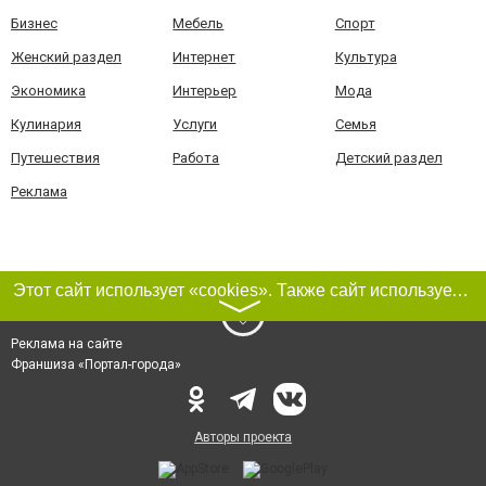
Бизнес
Мебель
Спорт
Женский раздел
Интернет
Культура
Экономика
Интерьер
Мода
Кулинария
Услуги
Семья
Путешествия
Работа
Детский раздел
Реклама
Этот сайт использует «cookies». Также сайт использует интернет-сервис для сбора технических данных касательно посетителей с целью получения маркетинговой и статистической информации. Условия обработки данных посетителей сайта см.
〉
Реклама на сайте
Франшиза «Портал-города»
Авторы проекта