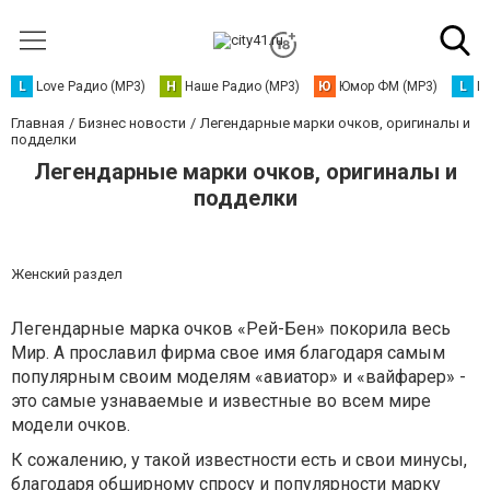
L
Love Радио (MP3)
Н
Наше Радио (MP3)
Ю
Юмор ФМ (MP3)
L
L
Главная
Бизнес новости
Легендарные марки очков, оригиналы и
подделки
Легендарные марки очков, оригиналы и
подделки
Женский раздел
Легендарные марка очков «Рей-Бен» покорила весь
Мир. А прославил фирма свое имя благодаря самым
популярным своим моделям «авиатор» и «вайфарер» -
это самые узнаваемые и известные во всем мире
модели очков.
К сожалению, у такой известности есть и свои минусы,
благодаря обширному спросу и популярности марку