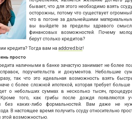
бывает, что для этого необходимо взять ссуду
осторожны, потому что существует огромный 
что в погоне за дальнейшими материальны
вы выйдете за пределы здравого смысл
финансовых возможностей. Почему мол
берут столько кредитов?
ии кредита? Тогда вам на
addcred.biz
!
чень просто
едита наличными в банке зачастую занимает не более пол
 справок, поручительств и документов. Небольшие су
сразу, так что это идеальная возможность взять быстр
иначе с более сложной ипотекой, которая требует больше
идет о небольших суммах в несколько тысяч, процедур
 Кроме того, как грибы после дождя появляются уч
ы без каких-либо формальностей. Вам даже не ну
ода. В настоящее время получить ссуду относительно прос
 этой возможностью.