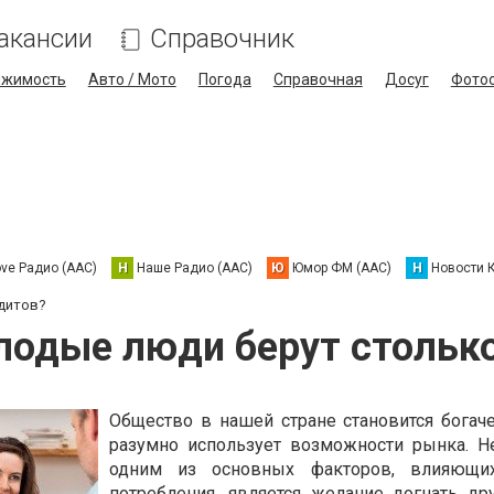
акансии
Справочник
ижимость
Авто / Мото
Погода
Справочная
Досуг
Фото
ove Радио (AAC)
Н
Наше Радио (AAC)
Ю
Юмор ФМ (AAC)
Н
Новости 
дитов?
лодые люди берут столько
Общество в нашей стране становится богаче
разумно использует возможности рынка. Н
одним из основных факторов, влияющи
потребления, является желание догнать дру