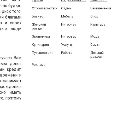
Туризм
Недвижимость
Транспорт
, но будьте
Строительство
Отдых
Развлечения
риск того,
Бизнес
Мебель
Спорт
ми благами
а и своих
Женский
Интернет
Культура
одые люди
раздел
Экономика
Интерьер
Мода
Кулинария
Услуги
Семья
Путешествия
Работа
Детский
раздел
учаса. Вам
ммы денег
Реклама
ый кредит.
 времени и
а занимает
реждения,
жно иметь
то, поэтому