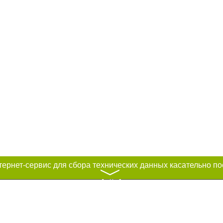
〉
к нам :