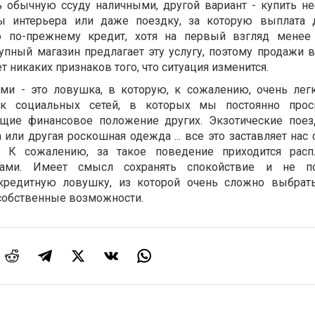
ь обычную ссуду наличными, другой вариант - купить н
ы интерьера или даже поездку, за которую выплата 
о по-прежнему кредит, хотя на первый взгляд менее 
пный магазин предлагает эту услугу, поэтому продажи в
ет никаких признаков того, что ситуация изменится.
ми - это ловушка, в которую, к сожалению, очень легк
ек социальных сетей, в которых мы постоянно прос
щие финансовое положение других. Экзотические поез
или другая роскошная одежда ... все это заставляет нас
 К сожалению, за такое поведение приходится распл
ами. Имеет смысл сохранять спокойствие и не по
кредитную ловушку, из которой очень сложно выбрать
 собственные возможности.