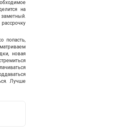
еобходимое
делится на
заметный.
 рассрочку
о попасть,
матриваем
дки, новая
 стремиться
ачиваться
ддаваться
ся. Лучше