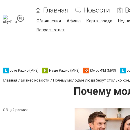
Главная
Новости
В
Объявления
Афиша
Карта города
Недв
Вопрос - ответ
L
Love Радио (MP3)
Н
Наше Радио (MP3)
Ю
Юмор ФМ (MP3)
L
L
Главная
Бизнес новости
Почему молодые люди берут столько кре
Почему мо
Общий раздел