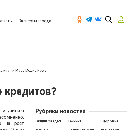
отчеты
Эксперты города
Камчатки Масс-Медиа News
 кредитов?
Рубрики новостей
 и учиться
есомненно,
Общий раздел
Техника
Здоровье
х на рост
гих. Часто