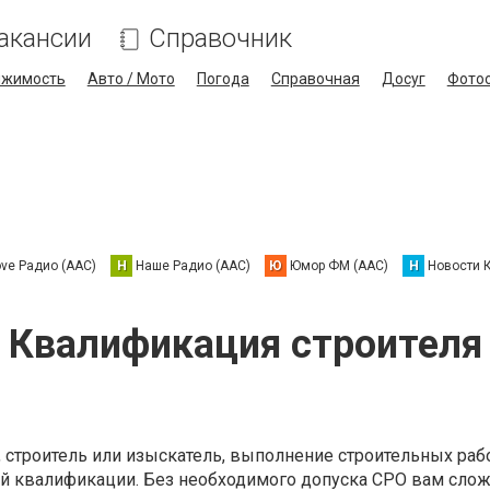
акансии
Справочник
ижимость
Авто / Мото
Погода
Справочная
Досуг
Фото
ove Радио (AAC)
Н
Наше Радио (AAC)
Ю
Юмор ФМ (AAC)
Н
Новости 
Квалификация строителя
 строитель или изыскатель, выполнение строительных раб
ой квалификации. Без необходимого допуска СРО вам слож