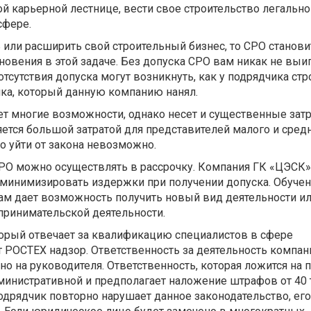
ой карьерной лестнице, вести свое строительство легально
сфере.
 или расширить свой строительный бизнес, то СРО станови
овения в этой задаче. Без допуска СРО вам никак не выи
отсутствия допуска могут возникнуть, как у подрядчика ст
чика, который данную компанию нанял.
т многие возможности, однако несет и существенные затр
ется большой затратой для представителей малого и сред
Но уйти от закона невозможно.
СРО можно осуществлять в рассрочку. Компания ГК «ЦЭСК»
 минимизировать издержки при получении допуска. Обучен
 дает возможность получить новый вид деятельности и
принимательской деятельности.
орый отвечает за квалификацию специалистов в сфере
т РОСТЕХ надзор. Ответственность за деятельность компан
о на руководителя. Ответственность, которая ложится на 
дминистративной и предполагает наложение штрафов от 40
 подрядчик повторно нарушает данное законодательство, е