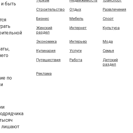
Туризм
Недвижимость
Транспорт
 и быть
Строительство
Отдых
Развлечения
Бизнес
Мебель
Спорт
тся
грать
Женский
Интернет
Культура
роительной
раздел
Экономика
Интерьер
Мода
аты,
Кулинария
Услуги
Семья
него
Путешествия
Работа
Детский
раздел
Реклама
ие по
ли
ии
подрядчика
 тысяч
го лишают