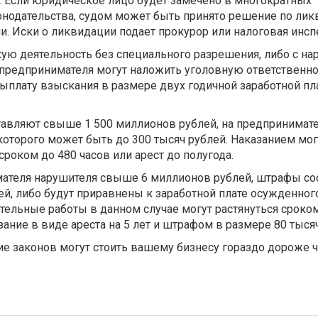
к. Если юридическое лицо будет замечено в многократных
онодательства, судом может быть принято решение по ли
и. Иски о ликвидации подает прокурор или налоговая инсп
ую деятельность без специального разрешения, либо с н
 предпринимателя могут наложить уголовную ответственно
 выплату взыскания в размере двух годичной заработной п
авляют свыше 1 500 миллионов рублей, на предпринимате
оторого может быть до 300 тысяч рублей. Наказанием мог
роком до 480 часов или арест до полугода.
ателя нарушителя свыше 6 миллионов рублей, штрафы со
лей, либо будут приравнены к заработной плате осужденног
ительные работы в данном случае могут растянуться сроком
ание в виде ареста на 5 лет и штрафом в размере 80 тысяч
ие законов могут стоить вашему бизнесу гораздо дороже 