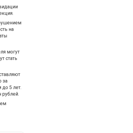
квидации
екция.
арушением
сть на
латы
ля могут
ут стать
ставляют
о за
 до 5 лет.
 рублей.
чем