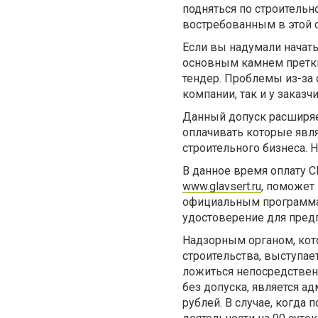
подняться по строительн
востребованным в этой 
Если вы надумали начать
основным камнем преткн
тендер. Проблемы из-за 
компании, так и у заказ
Данный допуск расширяе
оплачивать которые явля
строительного бизнеса. 
В данное время оплату 
www.glavsert.ru
, поможет
официальным программам
удостоверение для пред
Надзорным органом, кот
строительства, выступае
ложиться непосредственн
без допуска, является а
рублей. В случае, когда