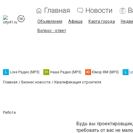
Главная
Новости
В
Объявления
Афиша
Карта города
Недв
Вопрос - ответ
L
Love Радио (MP3)
Н
Наше Радио (MP3)
Ю
Юмор ФМ (MP3)
L
L
Главная
Бизнес новости
Квалификация строителя
Работа
Будь вы проектировщик,
требовать от вас не мал