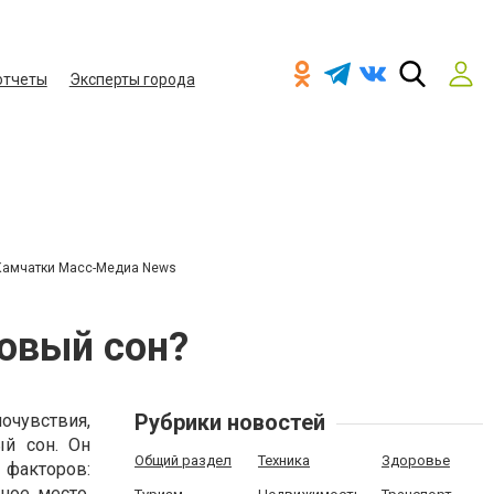
отчеты
Эксперты города
Камчатки Масс-Медиа News
овый сон?
Рубрики новостей
вствия,
ый сон. Он
Общий раздел
Техника
Здоровье
 факторов:
ное место.