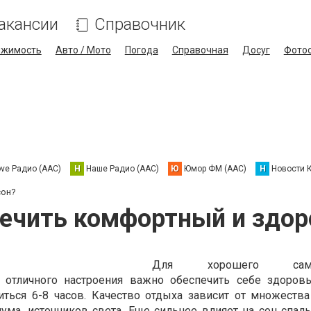
акансии
Справочник
ижимость
Авто / Мото
Погода
Справочная
Досуг
Фото
ove Радио (AAC)
Н
Наше Радио (AAC)
Ю
Юмор ФМ (AAC)
Н
Новости 
сон?
печить комфортный и здор
Для хорошего самочу
 отличного настроения важно обеспечить себе здоров
ться 6-8 часов. Качество отдыха зависит от множества
ума, источников света. Еще сильнее влияет на сон спаль