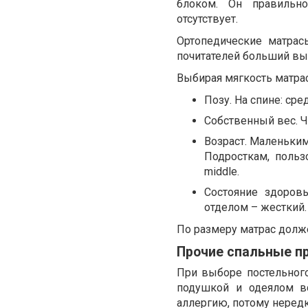
блоком. Он правильно
отсутствует.
Ортопедические матрас
почитателей больший вы
Выбирая мягкость матрас
Позу. На спине: сре
Собственный вес. Ч
Возраст. Маленьки
Подросткам, польз
middle
.
Состояние здоров
отделом – жесткий.
По размеру матрас долже
Прочие спальные п
При выборе постельного
подушкой и одеялом в
аллергию, потому нередк