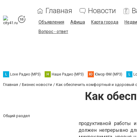
Главная
Новости
В
Объявления
Афиша
Карта города
Недв
Вопрос - ответ
L
Love Радио (MP3)
Н
Наше Радио (MP3)
Ю
Юмор ФМ (MP3)
L
L
Главная
Бизнес новости
Как обеспечить комфортный и здоровый 
Как обес
Общий раздел
продуктивной работы и
должен непрерывно дли
микроклимата, уровня ш