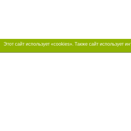
Присоединяйтесь 
Реклама на сайте
Франшиза «Портал-города»
Авторы проекта
support@portal-goroda.ru
Допускается цити
размещения в тек
изданий обязате
не ниже второго 
закону.
Материалы с плаш
"Политические но
рекламы.
Политика конфид