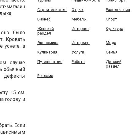
Туризм
Недвижимость
Транспорт
ет-магазин
Строительство
Отдых
Развлечения
дыха.
Бизнес
Мебель
Спорт
Женский
Интернет
Культура
 оно было
раздел
т. Кровать
Экономика
Интерьер
Мода
 уснете, а
Кулинария
Услуги
Семья
Путешествия
Работа
Детский
ом случае
раздел
ть обычный
т дефекты
Реклама
сту 15 см.
а голову и
рать. Если
зависимым