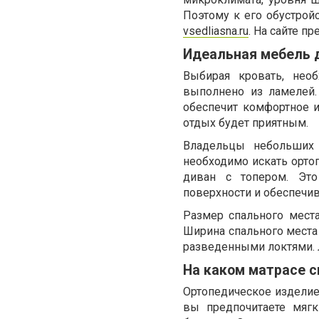
Поэтому к его обустрой
vsedliasna.ru
. На сайте п
Идеальная мебель 
Выбирая кровать, нео
выполнено из ламелей.
обеспечит комфортное и
отдых будет приятным.
Владельцы небольших 
необходимо искать орто
диван с топером. Это
поверхности и обеспечи
Размер спального мест
Ширина спального места
разведенными локтями. 
На каком матрасе с
Ортопедическое изделие
вы предпочитаете мяг