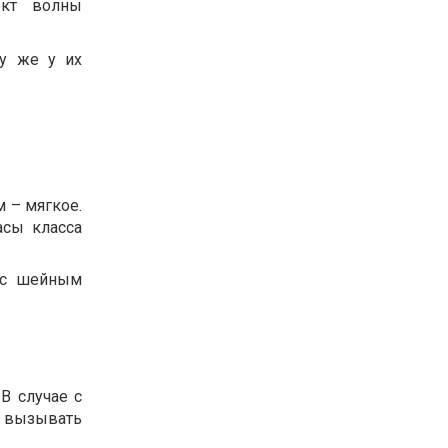
ект волны
му же у их
 – мягкое.
асы класса
, с шейным
В случае с
 вызывать