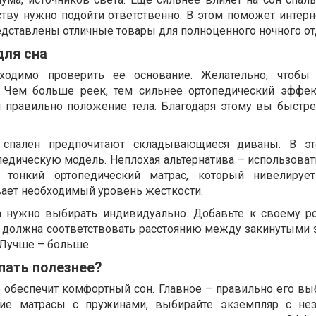
ству нужно подойти ответственно. В этом поможет интерн
редставлены отличные товары для полноценного ночного от
для сна
бходимо проверить ее основание. Желательно, чтобы
 Чем больше реек, тем сильнее ортопедический эффек
 правильно положение тела. Благодаря этому вы быстрее
спален предпочитают складывающиеся диваны. В эт
педическую модель. Неплохая альтернатива – использова
 тонкий ортопедический матрас, который нивелируе
вает необходимый уровень жесткости.
а нужно выбирать индивидуально. Добавьте к своему ро
 должна соответствовать расстоянию между закинутыми з
Лучше – больше.
пать полезнее?
 обеспечит комфортный сон. Главное – правильно его выб
кие матрасы с пружинами, выбирайте экземпляр с не