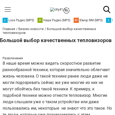
L
Love Радио (MP3)
Н
Наше Радио (MP3)
Ю
Юмор ФМ (MP3)
L
L
Главная
Бизнес новости
Большой выбор качественных
тепловизоров
Большой выбор качественных тепловизоров
Развлечения
В наше время можно видеть скоростное развитие
разнообразной техники, которая значительно облегчает
жизнь человека. О такой технике ранее люди даже не
могли подозревать сейчас же уже многие из них не
могут обойтись без такой техники. К примеру, к
подобной технике можно отнести тепловизор. Многие
люди слышали уже о таком устройстве или даже
пользовались им, некоторые не знают что это такое. Но
те люди, которые уже познакомились с этим