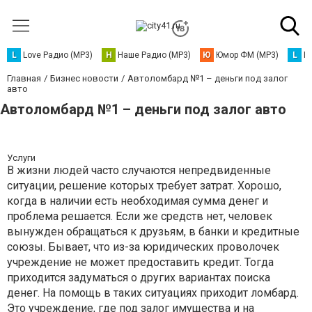
L
Love Радио (MP3)
Н
Наше Радио (MP3)
Ю
Юмор ФМ (MP3)
L
L
Главная
Бизнес новости
Автоломбард №1 – деньги под залог
авто
Автоломбард №1 – деньги под залог авто
Услуги
В жизни людей часто случаются непредвиденные
ситуации, решение которых требует затрат. Хорошо,
когда в наличии есть необходимая сумма денег и
проблема решается. Если же средств нет, человек
вынужден обращаться к друзьям, в банки и кредитные
союзы. Бывает, что из-за юридических проволочек
учреждение не может предоставить кредит. Тогда
приходится задуматься о других вариантах поиска
денег. На помощь в таких ситуациях приходит ломбард.
Это учреждение, где под залог имущества и на