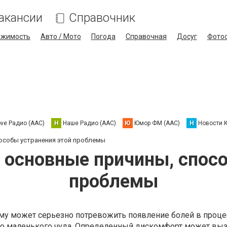
акансии
Справочник
ижимость
Авто / Мото
Погода
Справочная
Досуг
Фото
ove Радио (AAC)
Н
Наше Радио (AAC)
Ю
Юмор ФМ (AAC)
Н
Новости 
пособы устранения этой проблемы
: основные причины, спос
проблемы
у может серьезно потревожить появление болей в проце
о маленького чуда. Определенный дискомфорт может вы