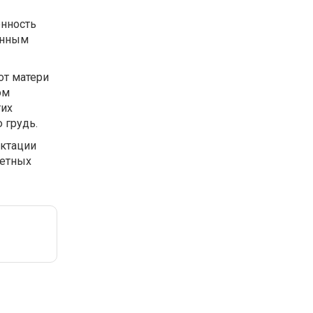
енность
енным
от матери
ом
тих
 грудь.
актации
тетных