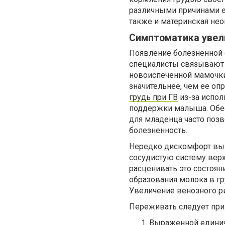
различными причинами е
также и материнская нео
Симптоматика увел
Появление болезненной
специалисты связывают
новоиспеченной мамочки
значительнее, чем ее оп
грудь при ГВ
из-за испол
поддержки малыша. Обе
для младенца часто позв
болезненность.
Нередко дискомфорт выз
сосудистую систему верх
расценивать это состоян
образования молока в гр
Увеличение венозного р
Переживать следует при
Выраженной единичн