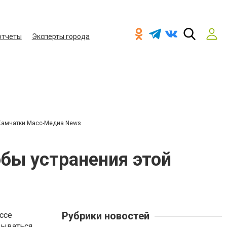
отчеты
Эксперты города
Камчатки Масс-Медиа News
обы устранения этой
Рубрики новостей
ссе
зываться