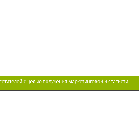
Этот сайт использует «cookies». Также сайт использует интернет-сервис для сбора технических данных касательно посетителей с целью получения маркетинговой и статистической информации. Условия обработки данных посетителей сайта см.
и условии
ий. Для интернет-
итируемые статьи