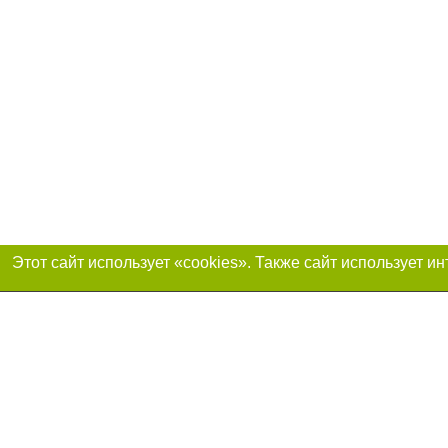
Присоединяйтесь 
Реклама на сайте
Франшиза «Портал-города»
Авторы проекта
support@portal-goroda.ru
Допускается цити
размещения в тек
изданий обязате