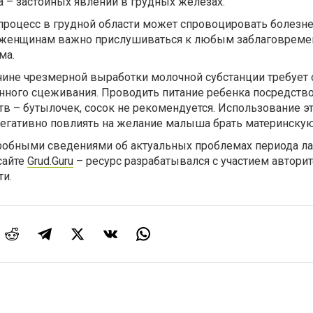
а – застойных явлений в грудных железах.
роцесс в грудной области может спровоцировать болезн
у женщинам важно прислушиваться к любым заблаговрем
ма.
чине чрезмерной выработки молочной субстанции требует 
енного сцеживания. Проводить питание ребенка посредств
в – бутылочек, сосок не рекомендуется. Использование э
егативно повлиять на желание малыша брать материнскую
обными сведениями об актуальных проблемах периода л
сайте
Grud.Guru
– ресурс разрабатывался с участием автори
ти.