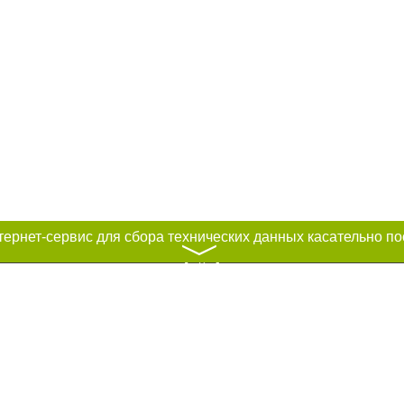
〉
к нам :
рование материалов без получения предварительного согласия city41.ru пр
сте обязательной ссылки на city41.ru - Сайт города Петропавловск-Камчатск
льно размещение прямой, открытой для поисковых систем гиперссылки на ц