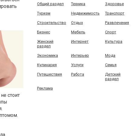
Общий раздел
Техника
Здоровье
ировать
Туризм
Недвижимость
Транспорт
Строительство
Отдых
Развлечения
Бизнес
Мебель
Спорт
Женский
Интернет
Культура
раздел
Экономика
Интерьер
Мода
Кулинария
Услуги
Семья
Путешествия
Работа
Детский
раздел
Реклама
не стоит
мпы
.
птомом.
ла.