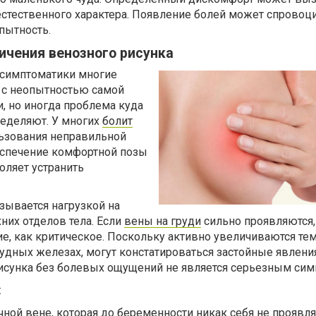
стественного характера. Появление болей может спровоц
пытность.
ичения венозного рисунка
 симптоматики многие
 с неопытностью самой
, но иногда проблема куда
ределяют. У многих
болит
ьзования неправильной
спечение комфортной позы
оляет устранить
ывается нагрузкой на
них отделов тела. Если
вены на груди
сильно проявляются, 
ие, как критическое. Поскольку активно увеличиваются те
удных железах, могут констатироваться застойные явления
исунка без болевых ощущений не является серьезным сим
:
ой вене, которая до беременности никак себя не проявля