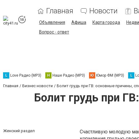
Главная
Новости
В
Объявления
Афиша
Карта города
Недв
Вопрос - ответ
L
Love Радио (MP3)
Н
Наше Радио (MP3)
Ю
Юмор ФМ (MP3)
L
L
Главная
Бизнес новости
Болит грудь при ГВ: основные причины, с
Болит грудь при ГВ
Женский раздел
Счастливую молодую мам
кормления грудью своег