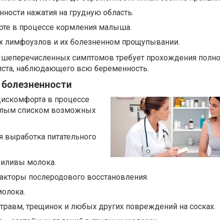
ности нажатия на грудную область.
те в процессе кормления малыша.
х лимфоузлов и их болезненном прощупывании.
ышеперечисленных симптомов требует прохождения полно
иста, наблюдающего всю беременность.
 болезненности
дискомфорта в процессе
елым списком возможных
я выработка питательного
риливы молока.
кторы послеродового восстановления.
молока.
травм, трещинок и любых других повреждений на сосках.