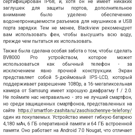
сертифицирован IP68, и, хотя он не имеет никаких
заглушек для защиты портов, дополнительное
внимание было уделено обеспечению
водонепроницаемости разъемов для наушников и USB
порта зарядки. Тем не менее, Blackview рекомендует
вам использовать фен, чтобы высушить всю воду,
прежде чем пытаться их использовать.
Также была сделана особая забота о том, чтобы сделать
BV8000 Pro устройством, которое может
использоваться как обычный телефон - за
исключением явно прочной конструкции. Экран
представляет собой 5-дюймовый IPS-LCD, который
поддерживает разрешение 1080p, а 16-мегапиксельная
камера от Samsung имеет хорошую диафрагму f / 2.0.
Не поймите нас неправильно - это не лучший смартфон,
но среди защищенных смартфонов, представленных на
сайте
https://smartfon-zashita.ru/zaschischennye-telefony/
один из покупаемых. Устройство имеет гибкую батарею
4,180 мАч, 6 ГБ оперативной памяти и 64 ГБ встроенной
памяти. Оно работает на Android 7.0 Nougat, что отличает