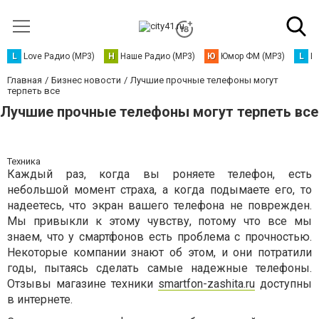
L
Love Радио (MP3)
Н
Наше Радио (MP3)
Ю
Юмор ФМ (MP3)
L
L
Главная
Бизнес новости
Лучшие прочные телефоны могут
терпеть все
Лучшие прочные телефоны могут терпеть все
Техника
Каждый раз, когда вы роняете телефон, есть
небольшой момент страха, а когда подымаете его, то
надеетесь, что экран вашего телефона не поврежден.
Мы привыкли к этому чувству, потому что все мы
знаем, что у смартфонов есть проблема с прочностью.
Некоторые компании знают об этом, и они потратили
годы, пытаясь сделать самые надежные телефоны.
Отзывы магазине техники
smartfon-zashita.ru
доступны
в интернете.