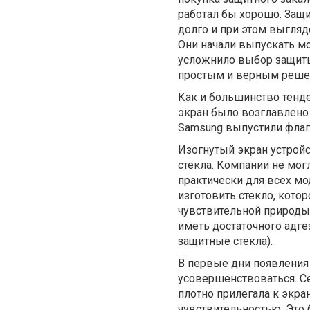
работал бы хорошо. Защи
долго и при этом выгляд
Они начали выпускать мо
усложнило выбор защиты
простым и верным реше
Как и большинство тенде
экран было возглавлено
Samsung выпустили флагм
Изогнутый экран устройс
стекла. Компании не мо
практически для всех м
изготовить стекло, котор
чувствительной природы 
иметь достаточного адге
защитные стекла).
В первые дни появления
усовершенствоваться. Се
плотно прилегала к экра
чувствительностью. Это 