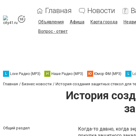
Главная
Новости
В
Объявления
Афиша
Карта города
Недв
Вопрос - ответ
L
Love Радио (MP3)
Н
Наше Радио (MP3)
Ю
Юмор ФМ (MP3)
L
L
Главная
Бизнес новости
История создания защитных стекол для т
История созд
за
Общий раздел
Когда-то давно, когда 
покупка защитного закал