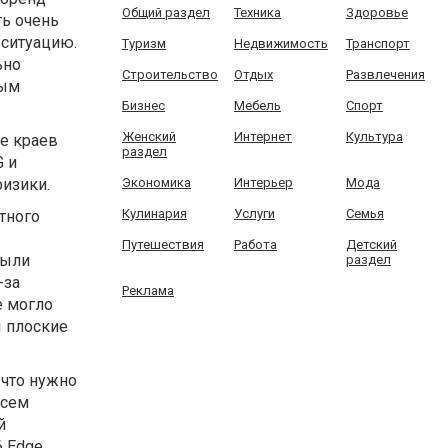
Общий раздел
Техника
Здоровье
ть очень
 ситуацию.
Туризм
Недвижимость
Транспорт
ьно
Строительство
Отдых
Развлечения
мым
Бизнес
Мебель
Спорт
Женский
Интернет
Культура
ие краев
раздел
G и
физики.
Экономика
Интерьер
Мода
Кулинария
Услуги
Семья
тного
Путешествия
Работа
Детский
были
раздел
-за
Реклама
е могло
ы плоские
 что нужно
всем
й
 Edge.