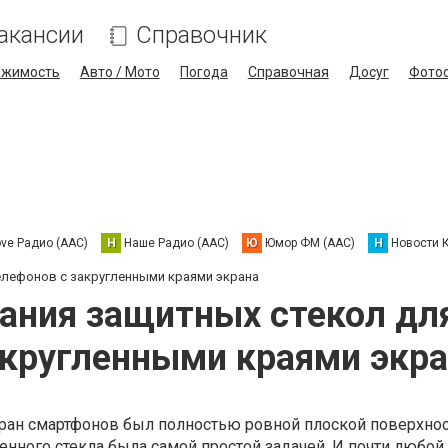
акансии
Справочник
ижимость
Авто / Мото
Погода
Справочная
Досуг
Фото
ove Радио (AAC)
Н
Наше Радио (AAC)
Ю
Юмор ФМ (AAC)
Н
Новости 
елефонов с закругленными краями экрана
ания защитных стекол дл
кругленными краями экр
экран смартфонов был полностью ровной плоской поверхно
енного стекла была самой простой задачей. И почти любой