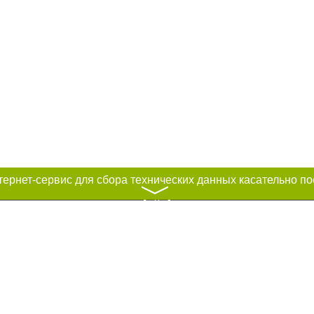
〉
к нам :
рование материалов без получения предварительного согласия city41.ru пр
сте обязательной ссылки на city41.ru - Сайт города Петропавловск-Камчатск
льно размещение прямой, открытой для поисковых систем гиперссылки на ц
абзаца в тексте или в качестве источника. Нарушение исключительных прав 