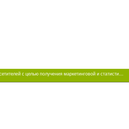
Этот сайт использует «cookies». Также сайт использует интернет-сервис для сбора технических данных касательно посетителей с целью получения маркетинговой и статистической информации. Условия обработки данных посетителей сайта см.
и условии
ий. Для интернет-
итируемые статьи
преследуется по