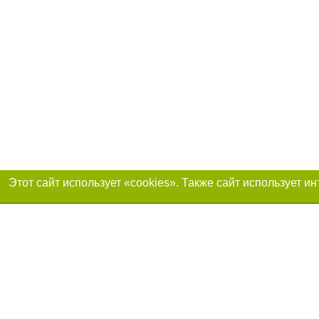
Присоединяйтесь 
Реклама на сайте
Франшиза «Портал-города»
Авторы проекта
support@portal-goroda.ru
Допускается цити
размещения в тек
изданий обязате
не ниже второго 