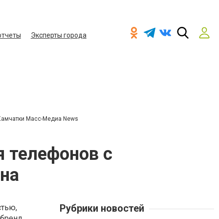
отчеты
Эксперты города
Камчатки Масс-Медиа News
я телефонов с
ана
Рубрики новостей
стью,
 бренд