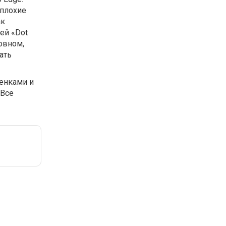
 плохие
ак
ей «Dot
овном,
ать
енками и
 Все