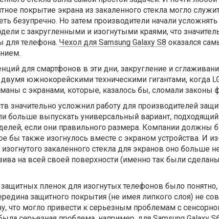
тное покрытие экрана из закаленного стекла могло служи
еть безупречно. Но затем производители начали усложнять
дели с закругленными и изогнутыми краями, что значител
 для телефона.
Чехол для Samsung Galaxy S8
оказался са
нием.
нций для смартфонов в эти дни, закругление и сглаживан
 двумя южнокорейскими техническими гигантами, когда L
аны с экранами, которые, казалось бы, сломали законы 
тв значительно усложнил работу для производителей защи
гли больше выпускать универсальный вариант, подходящий
оделей, если они правильного размера. Компании должны 
ое бы также изогнулось вместе с экраном устройства. И из
изогнутого закаленного стекла для экранов оно больше н
зива на всей своей поверхности (именно так были сделан
 защитных пленок для изогнутых телефонов было понятно,
редина защитного покрытия (не имея липкого слоя) не со
ну, что могло привести к серьезным проблемам с сенсорно
была серьезная проблема, например, для Samsung Galaxy S6