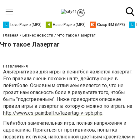
L
Love Радио (MP3)
Н
Наше Радио (MP3)
Ю
Юмор ФМ (MP3)
L
L
Главная
Бизнес новости
Что такое Лазертаг
Что такое Лазертаг
Развлечения
Альтернативой для игры в пейнтбол является лазертаг.
Его правила очень похожи на те, действующие в
пейнтболе. Основным отличием является то, что не
грозит нам опасность боли в результате того, чтобы
быть "подстреленым". Ниже приводится описание
правил игры в лазертаг в которую можно по играть на
http://www.cs-paintball.ru/lazertag-v-spb.php
.
Пейнтбол-замечательная игра, полная напряжения и
адреналина. Прятаться от противников, попытка
поразить их пулей, наполненной цветным красителем и