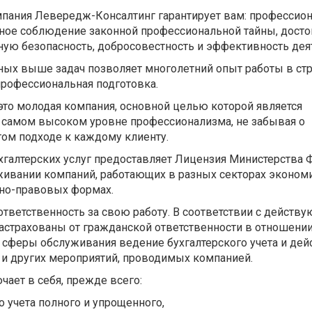
пания Левередж-Консалтинг гарантирует вам: профессио
овное соблюдение законной профессиональной тайны, дост
ую безопасность, добросовестность и эффективность дея
ых выше задач позволяет многолетний опыт работы в стр
профессиональная подготовка.
это молодая компания, основной целью которой является
а самом высоком уровне профессионализма, не забывая о
ом подходе к каждому клиенту.
хгалтерских услуг предоставляет Лицензия Министерства 
живании компаний, работающих в разных секторах эконом
но-правовых формах.
тветственность за свою работу. В соответствии с действ
астрахованы от гражданской ответственности в отношени
 сферы обслуживания ведение бухгалтерского учета и дей
 и других мероприятий, проводимых компанией.
чает в себя, прежде всего:
о учета полного и упрощенного,