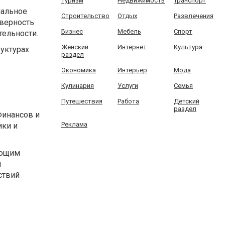
Туризм
Недвижимость
Транспорт
нальное
Строительство
Отдых
Развлечения
оверность
Бизнес
Мебель
Спорт
тельности.
Женский
Интернет
Культура
уктурах
раздел
Экономика
Интерьер
Мода
Кулинария
Услуги
Семья
Путешествия
Работа
Детский
раздел
Финансов и
Реклама
ики и
ующим
и
ствий