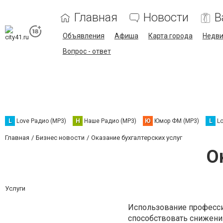
Главная
Новости
В
Объявления
Афиша
Карта города
Недв
Вопрос - ответ
L
Love Радио (MP3)
Н
Наше Радио (MP3)
Ю
Юмор ФМ (MP3)
L
L
Главная
Бизнес новости
Оказание бухгалтерских услуг
О
Услуги
Использование професси
способствовать снижени