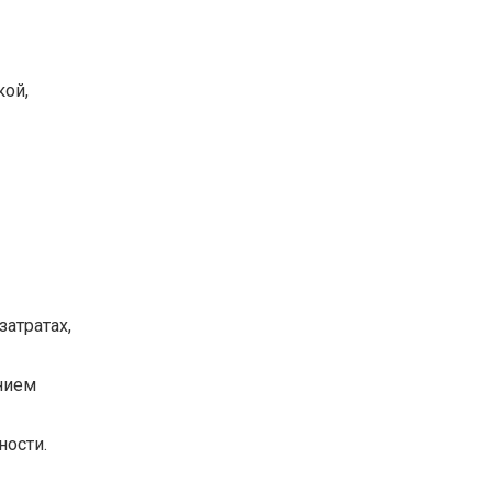
кой,
затратах,
нием
ности.