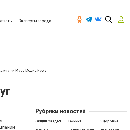
отчеты
Эксперты города
Камчатки Масс-Медиа News
уг
Рубрики новостей
ет
Общий раздел
Техника
Здоровье
мпании.