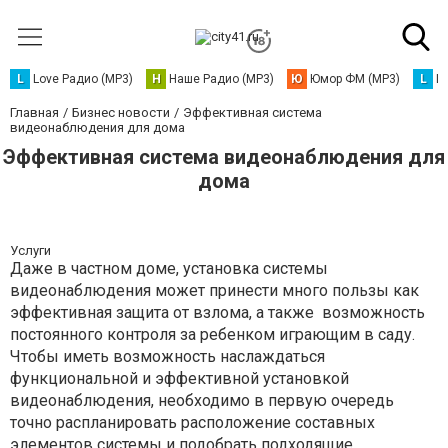
L
Love Радио (MP3)
Н
Наше Радио (MP3)
Ю
Юмор ФМ (MP3)
L
L
Главная
Бизнес новости
Эффективная система
видеонаблюдения для дома
Эффективная система видеонаблюдения для
дома
Услуги
Даже в частном доме, установка системы
видеонаблюдения может принести много пользы как
эффективная защита от взлома, а также возможность
постоянного контроля за ребенком играющим в саду.
Чтобы иметь возможность наслаждаться
функциональной и эффективной установкой
видеонаблюдения, необходимо в первую очередь
точно распланировать расположение составных
элементов системы и подобрать подходящие