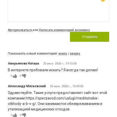
Авторизоваться
или
Написать комментарий анонимно
Отправить
Показывать новый комментарий:
внизу
/
вверху
Аверьянова Наташа
25 июн. 2026 г., 19:10:00
В интернете пробовали искать? Я всегда так делаю!
0
0
Александр Мясковский
25 июн. 2026 г., 19:49:05
Здравствуйте. Такие услуги предоставляет сайт вот этой
компании https://speczavod.com/uslugi/meditsinskie-
otkhody-a-b-v-g/. Они занимаются обезвреживанием и
утилизацией медицинских отходов.
0
0