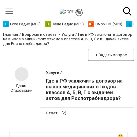
L
Love Радио (MP3)
Н
Наше Радио (MP3)
Ю
Юмор ФМ (MP3)
L
L
Главная
Вопросы и ответы
Услуги
Где в РФ заключить договор
на вывоз медицинских отходов классов А, Б, В, Г с выдачей актов
для Роспотребнадзора?
+ Задать вопрос
Услуги /
Где в РФ заключить договор на
Данил
вывоз медицинских отходов
Стаховский
классов А, Б, В, Г с выдачей
актов для Роспотребнадзора?
Ответы (2)