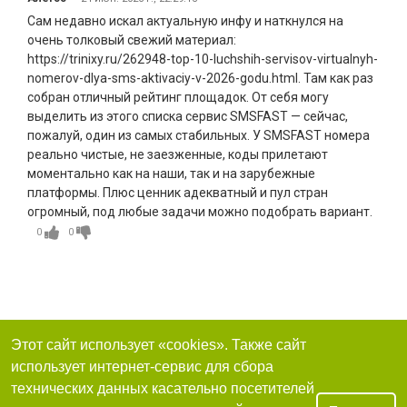
Сам недавно искал актуальную инфу и наткнулся на
очень толковый свежий материал:
https://trinixy.ru/262948-top-10-luchshih-servisov-virtualnyh-
nomerov-dlya-sms-aktivaciy-v-2026-godu.html. Там как раз
собран отличный рейтинг площадок. От себя могу
выделить из этого списка сервис SMSFAST — сейчас,
пожалуй, один из самых стабильных. У SMSFAST номера
реально чистые, не заезженные, коды прилетают
моментально как на наши, так и на зарубежные
платформы. Плюс ценник адекватный и пул стран
огромный, под любые задачи можно подобрать вариант.
0
0
Этот сайт использует «cookies». Также сайт
использует интернет-сервис для сбора
технических данных касательно посетителей