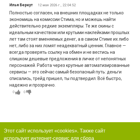
Илья Беркут
12 мая 2026 г., 22:04:52
Полностью согласен, на внешних площадках не только
экономишь на комиссии Стима, но и можешь найти
действительно редкие экземпляры. Те же скины с
идеальным качеством или крутыми наклейками прошлых
лет там стоят вменяемых денег, а в самом Стиме их либо
нет, либо за них ломят неадекватный ценник. Главное —
всегда проверять ссылку на обмен и не вестись на
слишком дешевые предложения в личке от непонятных
персонажей. Работа через крупные автоматизированные
сервисы — это сейчас самый безопасный путь: деньги
списались, трейд пришел, ты подтвердил. Всё быстро,
надежно и прозрачно.
0
0
Этот сайт использует «cookies». Также сайт
использует интернет-сервис для сбора