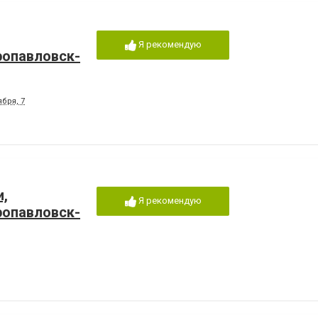
Я рекомендую
ропавловск-
бря, 7
и,
Я рекомендую
ропавловск-