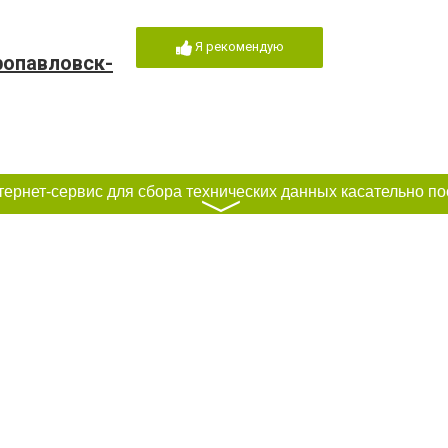
Я рекомендую
ропавловск-
〉
инские
Я рекомендую
амчатский
, 9-б