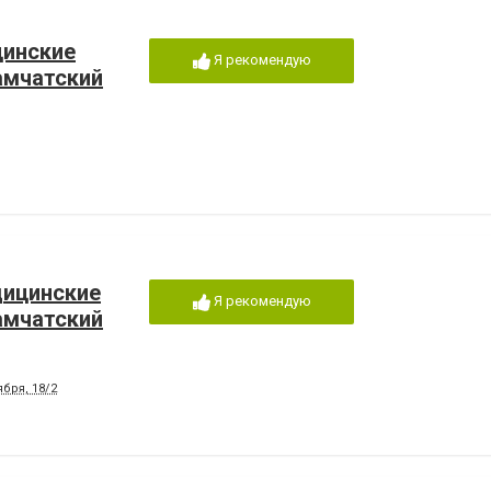
цинские
Я рекомендую
амчатский
дицинские
Я рекомендую
амчатский
бря, 18/2