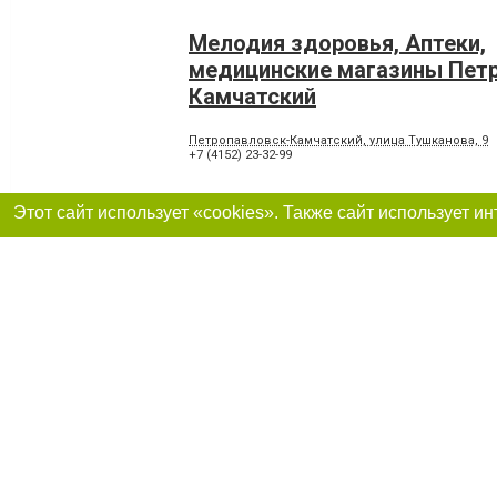
Мелодия здоровья, Аптеки,
медицинские магазины Пет
Камчатский
Петропавловск-Камчатский, улица Тушканова, 9
+7 (4152) 23-32-99
Аптека № 69, Аптеки, медиц
магазины Петропавловск-К
Петропавловск-Камчатский, улица Орджоникидзе
+7 (4152) 23-35-31