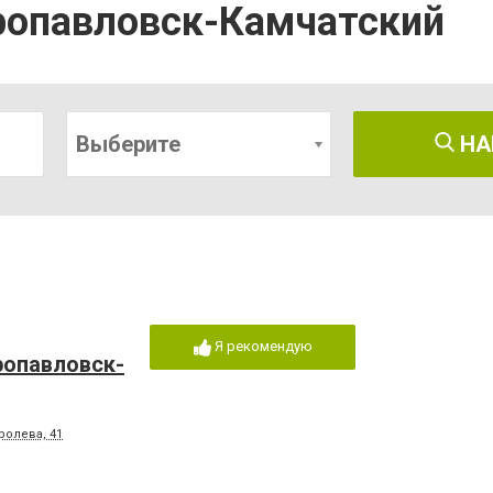
ропавловск-Камчатский
Выберите
НА
Я рекомендую
ропавловск-
ролева, 41