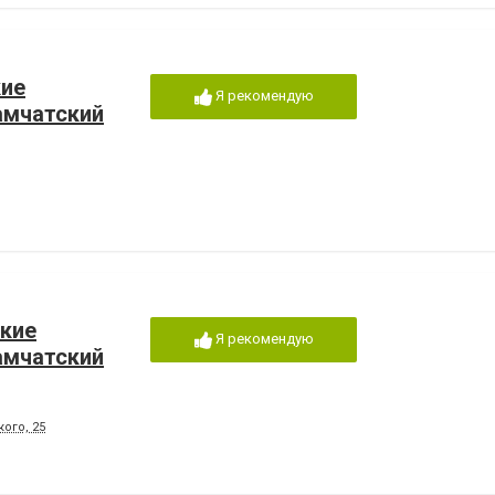
кие
Я рекомендую
амчатский
ские
Я рекомендую
амчатский
ого, 25