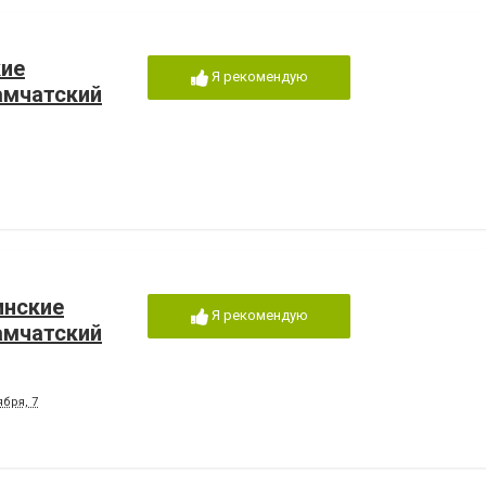
кие
Я рекомендую
амчатский
инские
Я рекомендую
амчатский
бря, 7