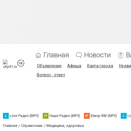
Главная
Новости
В
Объявления
Афиша
Карта города
Недв
Вопрос - ответ
L
Love Радио (MP3)
Н
Наше Радио (MP3)
Ю
Юмор ФМ (MP3)
L
L
Главная
Справочник
Медицина, здоровье