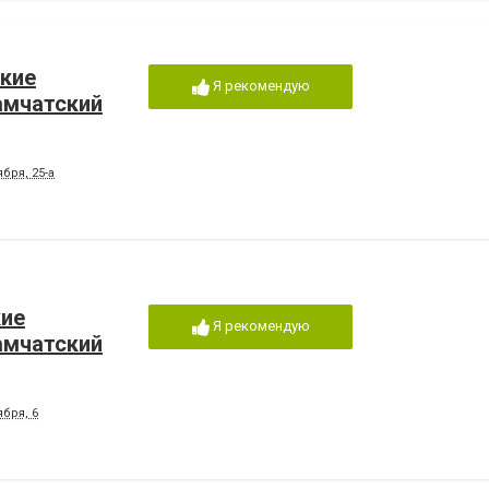
ские
Я рекомендую
амчатский
бря, 25-а
кие
Я рекомендую
амчатский
бря, 6