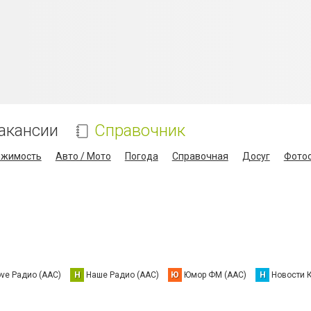
акансии
Справочник
ижимость
Авто / Мото
Погода
Справочная
Досуг
Фото
ove Радио (AAC)
Н
Наше Радио (AAC)
Ю
Юмор ФМ (AAC)
Н
Новости 