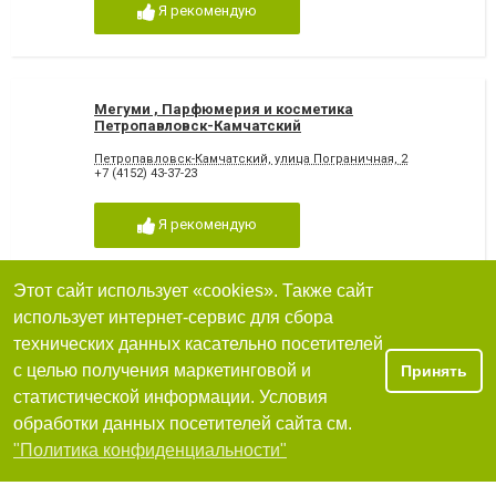
Я рекомендую
Мегуми , Парфюмерия и косметика
Петропавловск-Камчатский
Петропавловск-Камчатский, улица Пограничная, 2
+7 (4152) 43-37-23
Я рекомендую
Этот сайт использует «cookies». Также сайт
использует интернет-сервис для сбора
У Марины, Парфюмерия и косметика
Петропавловск-Камчатский
технических данных касательно посетителей
с целью получения маркетинговой и
Принять
Петропавловск-Камчатский, улица Ленинградская, 49
+7 (4152) 43-38-14
статистической информации. Условия
обработки данных посетителей сайта см.
Я рекомендую
Фильтры
"Политика конфиденциальности"