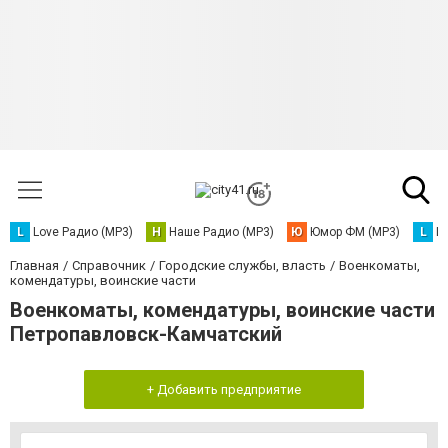
L
Love Радио (MP3)
Н
Наше Радио (MP3)
Ю
Юмор ФМ (MP3)
L
L
Главная
Справочник
Городские службы, власть
Военкоматы,
комендатуры, воинские части
Военкоматы, комендатуры, воинские части
Петропавловск-Камчатский
+ Добавить предприятие