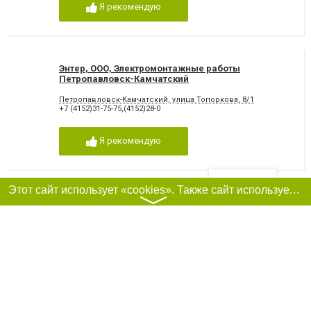
Я рекомендую
Энтер, ООО, Электромонтажные работы
Петропавловск-Камчатский
Петропавловск-Камчатский, улица Топоркова, 8/1
+7 (4152)31-75-75,(4152)28-0
Я рекомендую
Фильтры
Этот сайт использует «cookies». Также сайт использует интернет-сервис для сбора технических данных касательно посетителей с целью получения маркетинговой и статистической информации. Условия обработки данных посетителей сайта см.
〉
ООО "ГарантКонтракт"
Я рекомендую