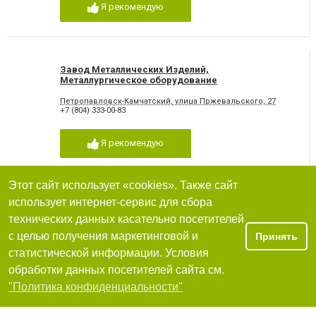
Я рекомендую
Завод Металлических Изделий,
Металлургическое оборудование
Петропавловск-Камчатский
Петропавловск-Камчатский, улица Пржевальского, 27
+7 (804) 333-00-83
Я рекомендую
Этот сайт использует «cookies». Также сайт
использует интернет-сервис для сбора
ТехноМашХолдинг, Металлургическое
оборудование Петропавловск-Камчатский
технических данных касательно посетителей
с целью получения маркетинговой и
Принять
Петропавловск-Камчатский, улица Вулканная, 29
+7 (804) 338-20-03
статистической информации. Условия
обработки данных посетителей сайта см.
Я рекомендую
Фильтры
"Политика конфиденциальности"