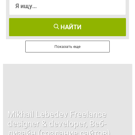
НАЙТИ
Показать еще
Mikhail Lebedev Freelance
designer & developer, Веб-
дизайн (создание сайтов)