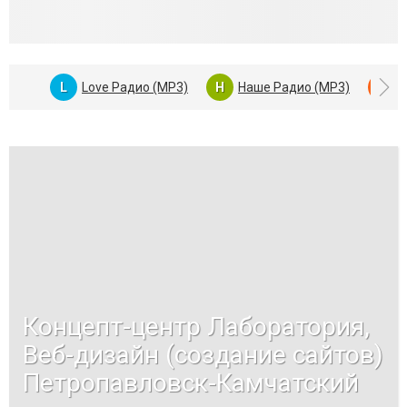
L
Love Радио (MP3)
Н
Наше Радио (MP3)
Ю
Концепт-центр Лаборатория,
Веб-дизайн (создание сайтов)
Петропавловск-Камчатский